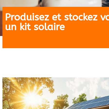
Produisez et stockez vo
un kit solaire