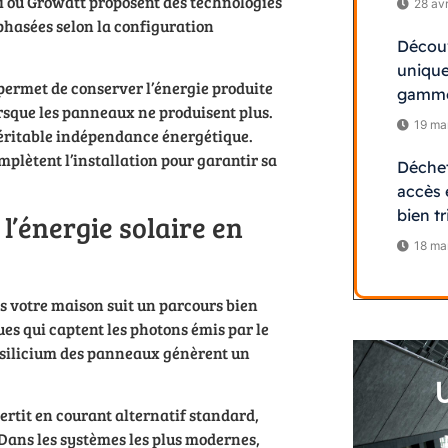
 ou Growatt proposent des technologies
28 avr
hasées selon la configuration
Découv
unique
permet de conserver l’énergie produite
gamme
orsque les panneaux ne produisent plus.
19 ma
véritable indépendance énergétique.
omplètent l’installation pour garantir sa
Déchet
accès 
bien tr
l’énergie solaire en
18 ma
ans votre maison suit un parcours bien
s qui captent les photons émis par le
en silicium des panneaux génèrent un
vertit en courant alternatif standard,
. Dans les systèmes les plus modernes,