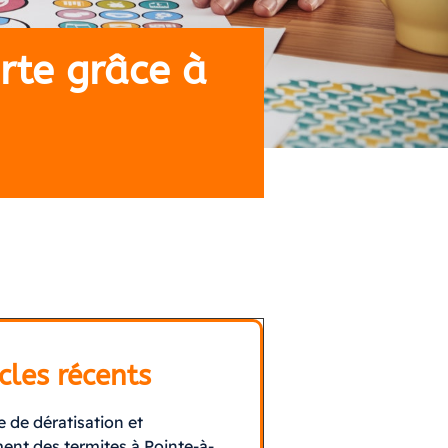
erte grâce à
cles récents
e de dératisation et
ment des termites à Pointe-à-