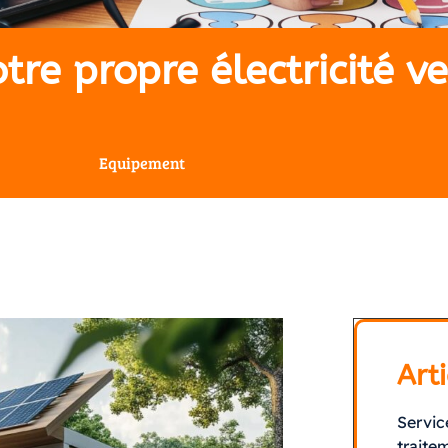
tre propre électricité v
Equipement
Arti
Servic
traite