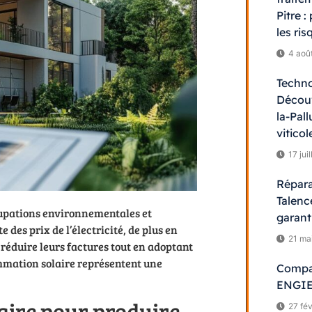
Pitre 
les ri
4 aoû
Techno
Découv
la-Pal
viticol
17 jui
Répara
Talenc
cupations environnementales et
garanti
des prix de l’électricité, de plus en
21 ma
 réduire leurs factures tout en adoptant
mation solaire représentent une
Compar
ENGIE 
aire pour produire
27 fév