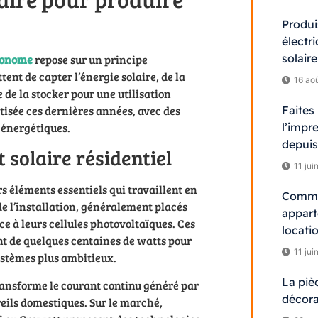
Produi
électri
solaire
utonome
repose sur un principe
nt de capter l’énergie solaire, de la
16 ao
 de la stocker pour une utilisation
Faites
tisée ces dernières années, avec des
l’impr
s énergétiques.
depuis
 solaire résidentiel
11 jui
s éléments essentiels qui travaillent en
Commen
de l’installation, généralement placés
appart
râce à leurs cellules photovoltaïques. Ces
locati
nt de quelques centaines de watts pour
11 jui
systèmes plus ambitieux.
La piè
ransforme le courant continu généré par
décora
eils domestiques. Sur le marché,