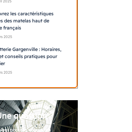
il 2025
rez les caractéristiques
s des matelas haut de
 français
rs 2025
terie Gargenville : Horaires,
et conseils pratiques pour
ier
rs 2025
Une question ?
Nous prenons vos avis en